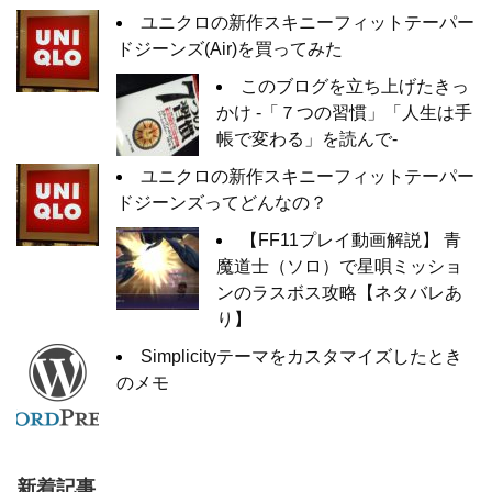
ユニクロの新作スキニーフィットテーパー
ドジーンズ(Air)を買ってみた
このブログを立ち上げたきっ
かけ -「７つの習慣」「人生は手
帳で変わる」を読んで-
ユニクロの新作スキニーフィットテーパー
ドジーンズってどんなの？
【FF11プレイ動画解説】 青
魔道士（ソロ）で星唄ミッショ
ンのラスボス攻略【ネタバレあ
り】
Simplicityテーマをカスタマイズしたとき
のメモ
新着記事