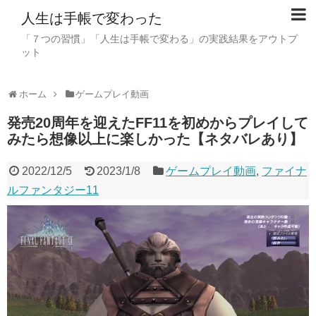
人生は手帳で変わった
「７つの習慣」「人生は手帳で変わる」の実践結果をアウトプ
ット
ホーム
ゲームプレイ動画
発売20周年を迎えたFF11を初めからプレイして
みたら想像以上に楽しかった【ネタバレあり】
2022/12/5
2023/1/8
ゲームプレイ動画
,
ファイナ
ルファンタジー11