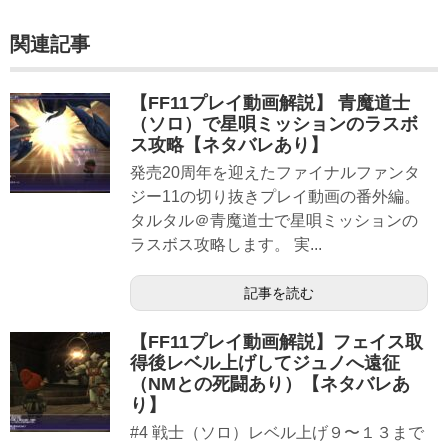
関連記事
【FF11プレイ動画解説】 青魔道士
（ソロ）で星唄ミッションのラスボ
ス攻略【ネタバレあり】
発売20周年を迎えたファイナルファンタ
ジー11の切り抜きプレイ動画の番外編。
タルタル＠青魔道士で星唄ミッションの
ラスボス攻略します。 実...
記事を読む
【FF11プレイ動画解説】フェイス取
得後レベル上げしてジュノへ遠征
（NMとの死闘あり）【ネタバレあ
り】
#4 戦士（ソロ）レベル上げ９〜１３まで