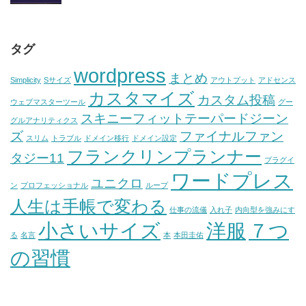
タグ
wordpress
まとめ
Simplicity
Sサイズ
アウトプット
アドセンス
カスタマイズ
カスタム投稿
ウェブマスターツール
グー
スキニーフィットテーパードジーン
グルアナリティクス
ズ
ファイナルファン
スリム
トラブル
ドメイン移行
ドメイン設定
フランクリンプランナー
タジー11
プラグイ
ワードプレス
ユニクロ
ン
プロフェッショナル
ループ
人生は手帳で変わる
仕事の流儀
入れ子
内向型を強みにす
小さいサイズ
洋服
７つ
る
名言
本
本田圭佑
の習慣